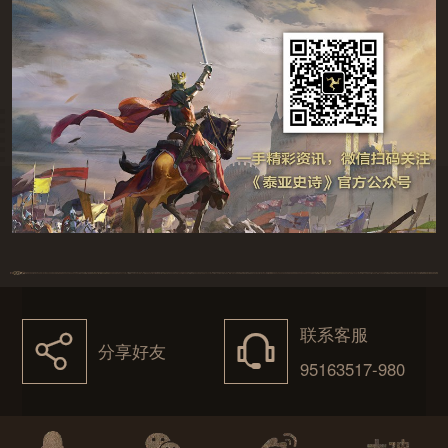
联系客服
򰀂
򰀃
分享好友
95163517-980