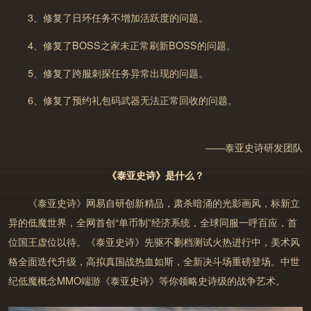
3、修复了日环任务不增加活跃度的问题。
4、修复了BOSS之家未正常刷新BOSS的问题。
9月27日14点
开启
https://jiazhang.gm.163.com/convo
5、修复了跨服刺探任务异常出现的问题。
y/
6、修复了预约礼包码武器无法正常回收的问题。
——泰亚史诗研发团队
恭喜您已成功预约新服布阿纳
达
《泰亚史诗》是什么？
联系客服
《泰亚史诗》网易自研创新精品，肃杀暗涌的光影画风，标新立
游戏中部分玩法和道具需要付费;
提前下载
未满8周岁的用户不能付费；8周岁以上未满16周岁的未成
异的低魔世界，全网首创“单币制”经济系统，全球同服一呼百应，首
年人用户，单次充值金额不得超过50元人民币，每月充值金
位国王虚位以待。《泰亚史诗》先驱不删档测试火热进行中，美术风
额累计不得超过200元人民币；
格全面迭代升级，高拟真国战热血如斯，全新决斗场重磅登场。中世
16周岁以上的未成年人用户，单次充值金额不得超过100
元人民币，每月充值金额累计不得超过400元人民币。
纪低魔概念MMO端游《泰亚史诗》等你领略史诗级的战争艺术。