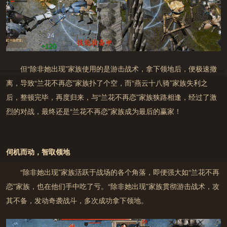
但
“除非她出现”家族使用的是游击战术，拿下领地后，便极速撤
离，导致“兰花不再恋”家族扑了个空
，而“燕云十八骑”家族失利之
后，整顿完毕，再度归来，与“兰花不再恋”家族狭路相逢，经过了激
烈的对战，最终还是“兰花不再恋”家族成为最后的赢家！
9月27日14点
伺机而动，智取领地
开启
https://jiazhang.gm.163.com/convo
y/
“除非她出现”家族活跃于战场的各个角落，即便强大如“兰花不再
恋”家族，也在他们手中吃了亏。“除非她出现”家族贯彻游击战术，攻
其不备，发动奇袭战斗，多次成功拿下领地。
恭喜您已成功预约新服布阿纳