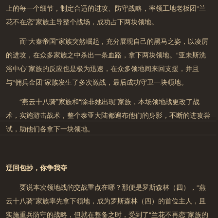
上的每一个细节，制定合适的进攻、防守战略，
率领工地老板团“兰
花不在恋”家族主导整个战场，成功占下两块领地
。
而
“大秦帝国”家族突然崛起
，充分展现自己的黑马之姿，以凌厉
的进攻，在众多家族之中杀出一条血路，
拿下两块领地
。
“亚未斯洗
浴中心”家族
的反应也是极为迅速，在众多领地间来回支援，并且
与“佣兵金团”家族发生了多次激战，
最后成功守卫一块领地
。
“燕云十八骑”家族
和
“除非她出现”家族
，本场领地战更改了战
术，实施游击战术，整个泰亚大陆都遍布他们的身影，不断的进攻尝
试，助他们
各拿下一块领地
。
迂回包抄，你争我夺
要说本次领地战的交战重点在哪？那便是罗斯森林（四）
，“燕
云十八骑”家族率先拿下领地，成为罗斯森林（四）的首位主人，且
实施重兵防守的战略，但就在整备之时，受到了“兰花不再恋”家族的