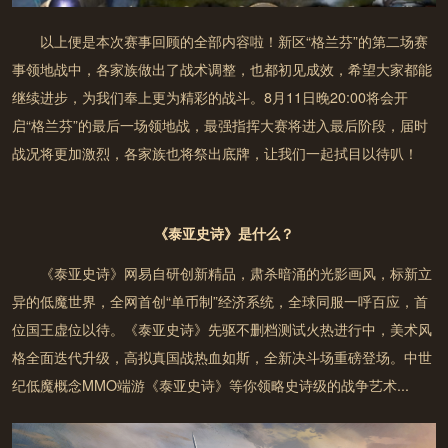
以上便是本次赛事回顾的全部内容啦！新区“格兰芬”的第二场赛
事领地战中，各家族做出了战术调整，也都初见成效，希望大家都能
继续进步，为我们奉上更为精彩的战斗。
8月11日晚20:00将会开
启“格兰芬”的最后一场领地战
，最强指挥大赛将进入最后阶段，届时
战况将更加激烈，各家族也将祭出底牌，让我们一起拭目以待叭！
《泰亚史诗》是什么？
《泰亚史诗》网易自研创新精品，肃杀暗涌的光影画风，标新立
异的低魔世界，全网首创“单币制”经济系统，全球同服一呼百应，首
位国王虚位以待。《泰亚史诗》先驱不删档测试火热进行中，美术风
格全面迭代升级，高拟真国战热血如斯，全新决斗场重磅登场。中世
纪低魔概念MMO端游《泰亚史诗》等你领略史诗级的战争艺术...