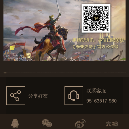
联系客服
򰀂
򰀃
分享好友
95163517-980