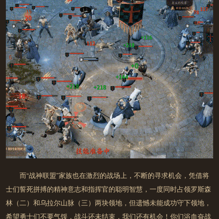
达
联系客服
游戏中部分玩法和道具需要付费;
提前下载
未满8周岁的用户不能付费；8周岁以上未满16周岁的未成
年人用户，单次充值金额不得超过50元人民币，每月充值金
额累计不得超过200元人民币；
16周岁以上的未成年人用户，单次充值金额不得超过100
元人民币，每月充值金额累计不得超过400元人民币。
而
“战神联盟”家族
也在激烈的战场上，不断的寻求机会，凭借将
士们誓死拼搏的精神意志和指挥官的聪明智慧，
一度同时占领罗斯森
林（二）和乌拉尔山脉（三）两块领地
，但遗憾未能成功守下领地，
希望勇士们不要气馁，战斗还未结束，我们还有机会！你们浴血奋战